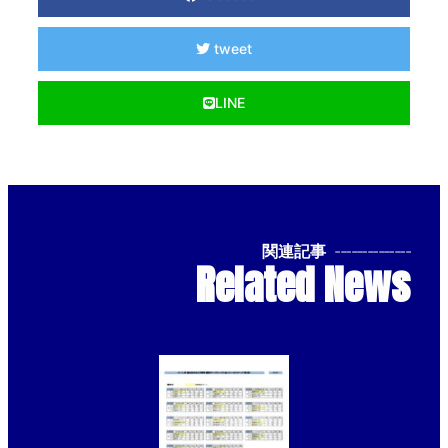
tweet
LINE
関連記事
--------------
Related News