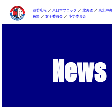
連盟広報
東日本ブロック
北海道
東北中
長野
女子委員会
小学委員会
News