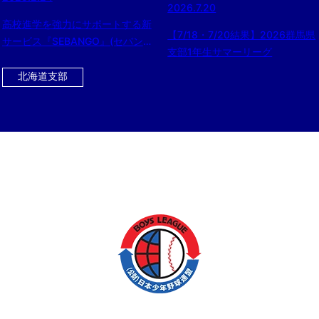
2026.7.20
高校進学を強力にサポートする新
【7/18・7/20結果】2026群馬県
サービス『SEBANGO』(セバン
支部1年生サマーリーグ
ゴー）に作新学院高 女子硬式野
球部、京都外大西高 女子硬式野
北海道支部
球部、つくば国際高 硬式野球部
女子部が新たに参加!!