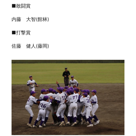
■敢闘賞
内藤 大智(館林)
■打撃賞
佐藤 健人(藤岡)