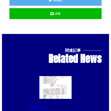
tweet
LINE
関連記事
--------------
Related News
2024.6.10