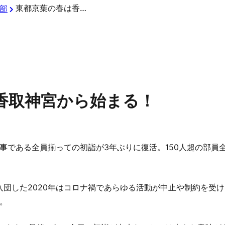
東都京葉の春は香取神宮から始まる！
部
香取神宮から始まる！
事である全員揃っての初詣が3年ぶりに復活。150人超の部員
が入団した2020年はコロナ禍であらゆる活動が中止や制約を受
。