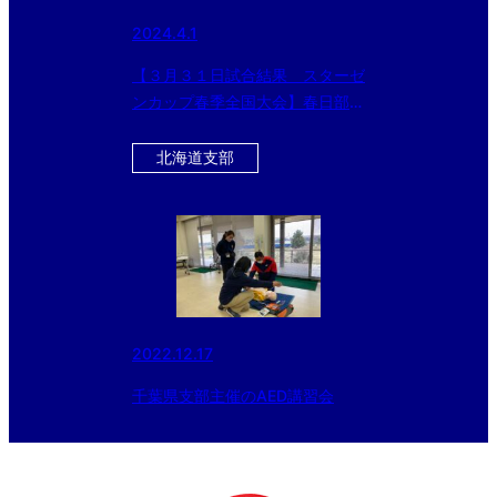
2024.4.1
【３月３１日試合結果 スターゼ
ンカップ春季全国大会】春日部ボ
ーイズ（中学部）と東京世田谷ボ
ーイズ（小学部）が優勝！！
北海道支部
2022.12.17
千葉県支部主催のAED講習会