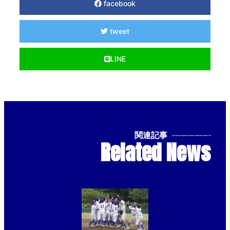
facebook
tweet
LINE
関連記事
--------------
Related News