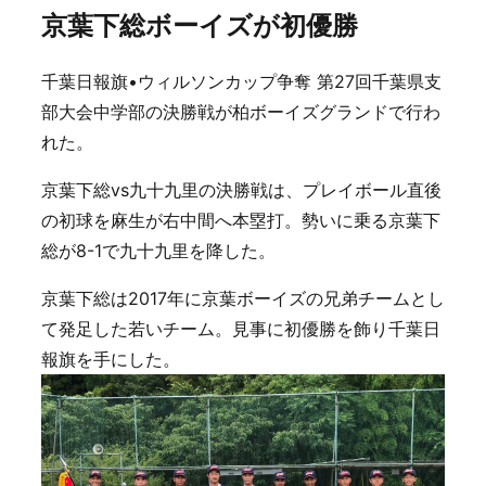
京葉下総ボーイズが初優勝
千葉日報旗•ウィルソンカップ争奪 第27回千葉県支
部大会中学部の決勝戦が柏ボーイズグランドで行わ
れた。
京葉下総vs九十九里の決勝戦は、プレイボール直後
の初球を麻生が右中間へ本塁打。勢いに乗る京葉下
総が8-1で九十九里を降した。
京葉下総は2017年に京葉ボーイズの兄弟チームとし
て発足した若いチーム。見事に初優勝を飾り千葉日
報旗を手にした。