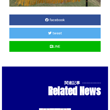
facebook
tweet
LINE
関連記事
--------------
Related News