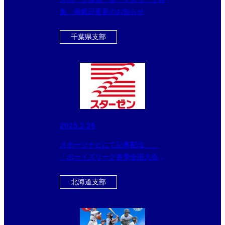
集 掲載日変更のお知らせ
千葉県支部
2025.2.26
スポーツナビにて記事配信
「ボーイズリーグ春季全国大会の
冠スポンサー、スターゼン株式会
社・横田社長が 『ドナルド・マ
北海道支部
クドナルド・ハウス』を訪問。
読売ジャイアンツ・丸選手と対
談。」