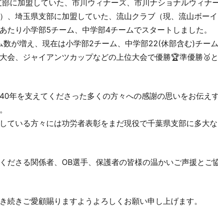
央支部に加盟していた、市川ウィナーズ、市川ナショナルウィナ
）、埼玉県支部に加盟していた、流山クラブ（現、流山ボーイ
あたり小学部5チーム、中学部4チームでスタートしました。
ム数が増え、現在は小学部2チーム、中学部22(休部含む)チ
大会、ジャイアンツカップなどの上位大会で優勝🏆準優勝🥈
40年を支えてくださった多くの方々への感謝の思いをお伝えす
。
している方々には功労者表彰をまだ現役で千葉県支部に多大な
くださる関係者、OB選手、保護者の皆様の温かいご声援とご
き続きご愛顧賜りますようよろしくお願い申し上げます。