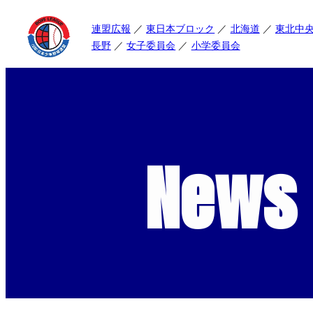
連盟広報
東日本ブロック
北海道
東北中
長野
女子委員会
小学委員会
News