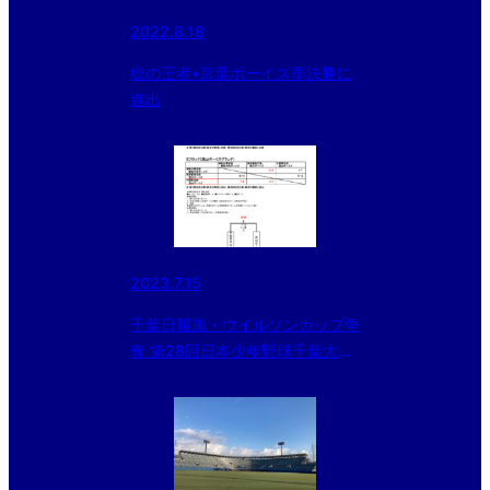
2022.8.18
総の王者•京葉ボーイズ準決勝に
進出
2023.7.15
千葉日報旗・ウイルソンカップ争
奪 第28回日本少年野球千葉大会
【15日の試合結果】