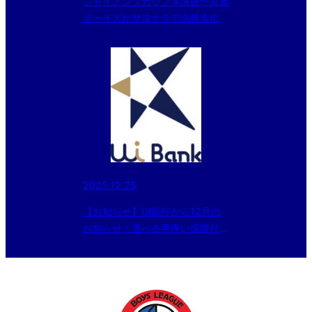
ジャイアンツカップ準決勝〜京葉
ボーイズがサヨナラで決勝進出
2025.12.25
【お知らせ】UI銀行から12月の
お知らせ！選べる手厚い保障付
き！UI 教育ローン