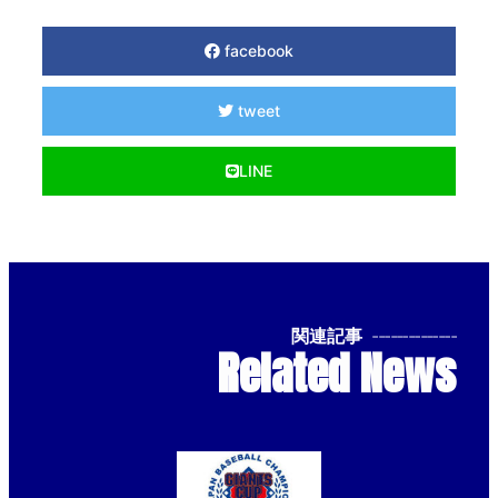
facebook
tweet
LINE
関連記事
--------------
Related News