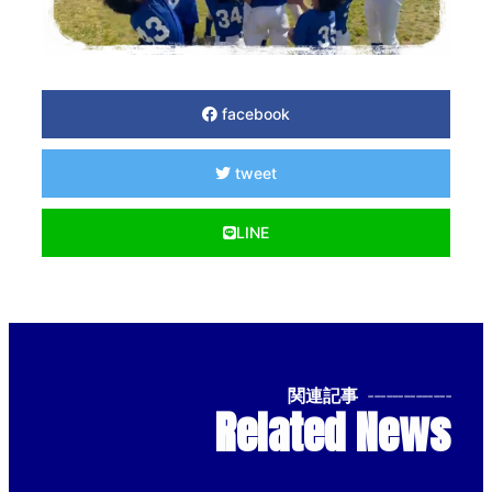
facebook
tweet
LINE
関連記事
--------------
Related News