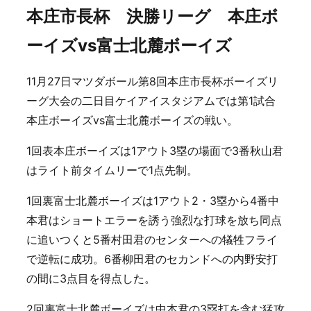
本庄市長杯 決勝リーグ 本庄ボ
ーイズvs富士北麓ボーイズ
11月27日マツダボール第8回本庄市長杯ボーイズリ
ーグ大会の二日目ケイアイスタジアムでは第1試合
本庄ボーイズvs富士北麓ボーイズの戦い。
1回表本庄ボーイズは1アウト3塁の場面で3番秋山君
はライト前タイムリーで1点先制。
1回裏富士北麓ボーイズは1アウト2・3塁から4番中
本君はショートエラーを誘う強烈な打球を放ち同点
に追いつくと5番村田君のセンターへの犠牲フライ
で逆転に成功。6番柳田君のセカンドへの内野安打
の間に3点目を得点した。
2回裏富士北麓ボーイズは中本君の3塁打を含む猛攻