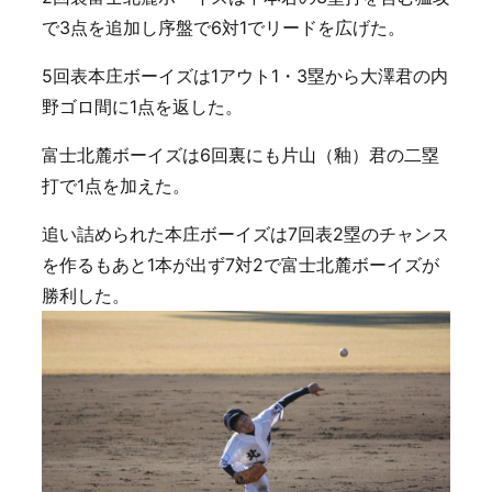
で3点を追加し序盤で6対1でリードを広げた。
5回表本庄ボーイズは1アウト1・3塁から大澤君の内
野ゴロ間に1点を返した。
富士北麓ボーイズは6回裏にも片山（釉）君の二塁
打で1点を加えた。
追い詰められた本庄ボーイズは7回表2塁のチャンス
を作るもあと1本が出ず7対2で富士北麓ボーイズが
勝利した。