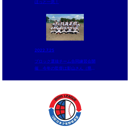
ほっと一息！
2022.7.25
ブロック選抜チーム合同練習会開
催 今年の監督は影山さん（県央
宇都宮）