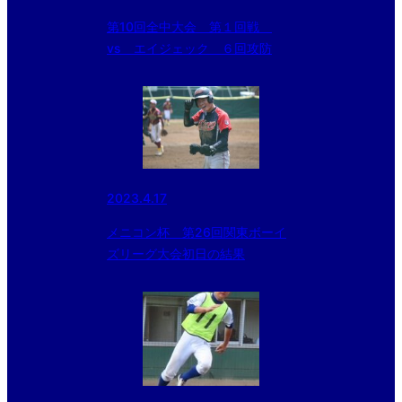
第10回全中大会 第１回戦
vs エイジェック ６回攻防
2023.4.17
メニコン杯 第26回関東ボーイ
ズリーグ大会初日の結果