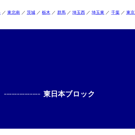
央
東北南
茨城
栃木
群馬
埼玉西
埼玉東
千葉
東京
--------------
東日本ブロック