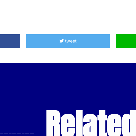
tweet
Relate
--------------