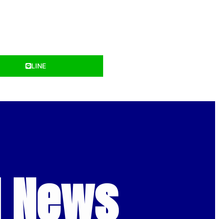
LINE
d News