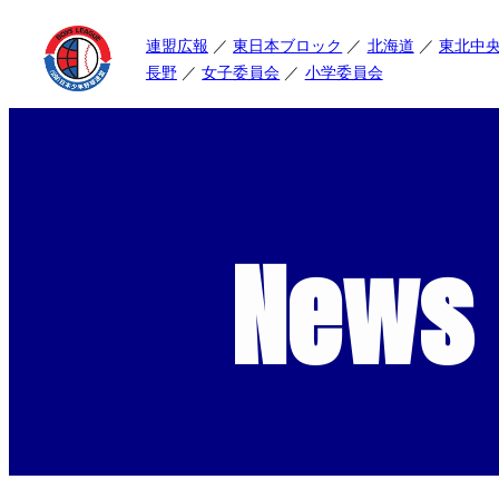
連盟広報
東日本ブロック
北海道
東北中
長野
女子委員会
小学委員会
News