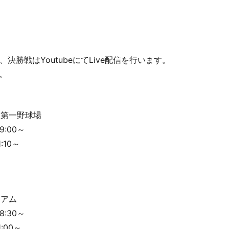
勝戦はYoutubeにてLive配信を行います。
い。
園第一野球場
00～
0～
ジアム
30～
0～