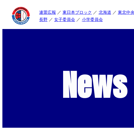
連盟広報
東日本ブロック
北海道
東北中
長野
女子委員会
小学委員会
News