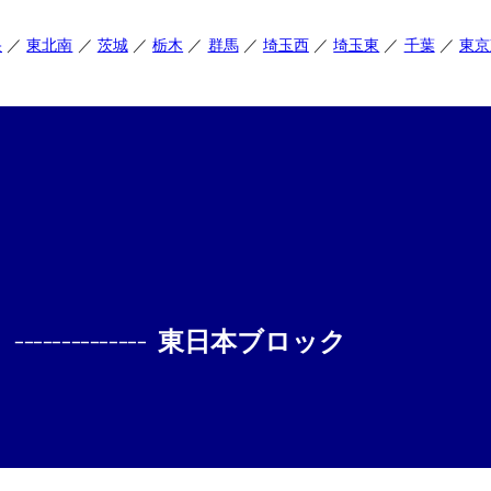
央
東北南
茨城
栃木
群馬
埼玉西
埼玉東
千葉
東京
--------------
東日本ブロック