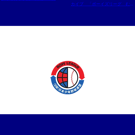
カイブ 「ボーイズリーグ むか
し いま そしてこれから…」
（３）