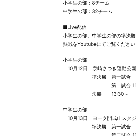
小学生の部：8チーム
中学生の部：32チーム
■Live配信
小学生の部、中学生の部の準決勝、決
熱戦をYoutubeにてご覧くださ
小学生の部
10月12日 泉崎さつき運動公
準決勝 第一試合 9:
第二試合 11:1
決勝 13:30～
中学生の部
10月13日 ヨーク開成山スタ
準決勝 第一試合 8:
第二試合 11:0