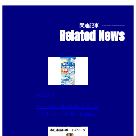
関連記事
--------------
Related News
2023.7.3
たった3秒！自分で作れるスポー
ツドリンク〜プレゼント企画のご
案内