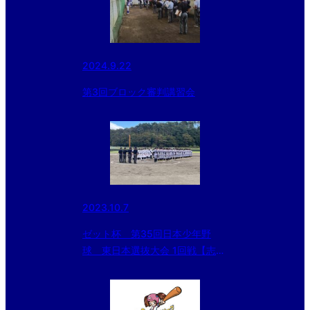
2024.9.22
第3回ブロック審判講習会
2023.10.7
ゼット杯 第35回日本少年野
球 東日本選抜大会 1回戦【志村
vs高崎】@表郷天狗山