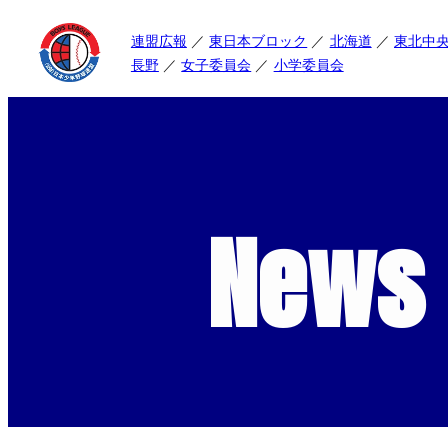
連盟広報
東日本ブロック
北海道
東北中
長野
女子委員会
小学委員会
News