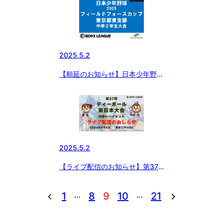
2025.5.2
【順延のお知らせ】日本少年野球
連盟 2025 フィールドフォース
カップ 中学2年生大会
2025.5.2
【ライブ配信のお知らせ】第37
回ティーボール東日本大会 決勝
トーナメント
…
…
1
8
9
10
21