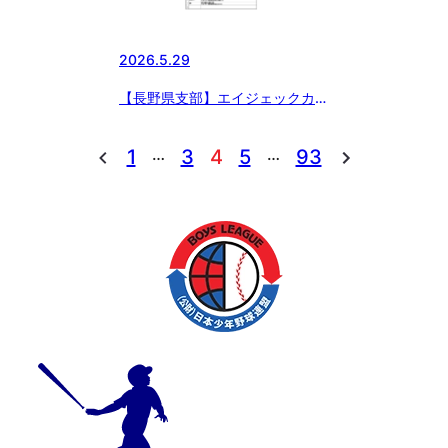
2026.5.29
【長野県支部】エイジェックカッ
プ第57回日本少年野球選手権大
会等 長野県支部予選 組合決定
…
…
1
3
4
5
93