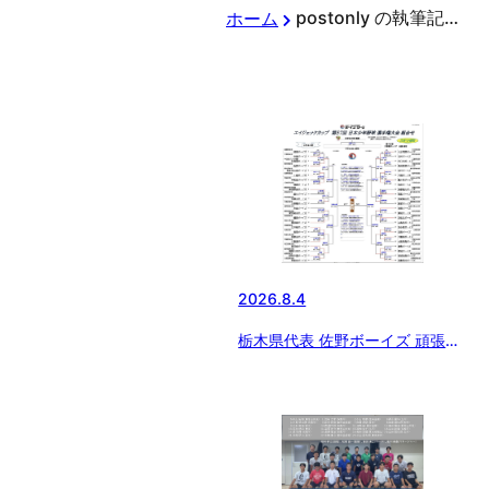
postonly の執筆記事
ホーム
2026.8.4
栃木県代表 佐野ボーイズ 頑張
れ〜