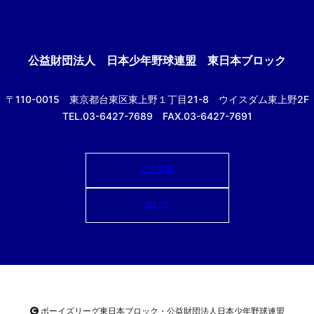
公益財団法人
日本少年野球連盟 東日本ブロック
〒110-0015
東京都台東区東上野１丁目21-8
ウイスダム東上野2F
TEL.03-6427-7689 FAX.03-6427-7691
ご意見箱
使い方
ボーイズリーグ東日本ブロック・公益財団法人
日本少年野球連盟