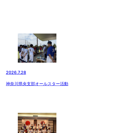
2026.7.28
神奈川県央支部オールスター活動