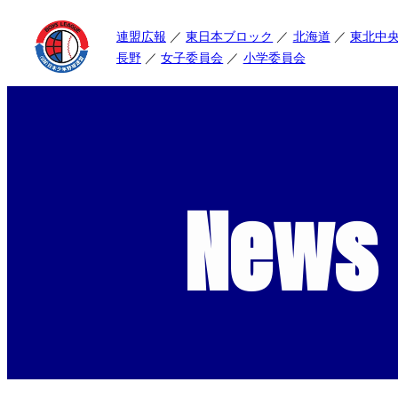
連盟広報
東日本ブロック
北海道
東北中
長野
女子委員会
小学委員会
News