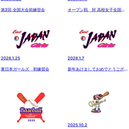
第2回 全国大会前練習会
オープン戦 対 高校女子全国連
合＆阿見ボーイズ
2026.1.25
2026.1.7
東日本ガールズ 初練習会
新年あけましておめでとうござい
ます。
2025.10.2