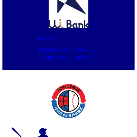
2025.9.3
【広報委員会より】Yahooニュー
ス、full countにて「UI銀行杯
日本少年野球 東日本報知オール
スター戦」中学部の記事が配信さ
れました