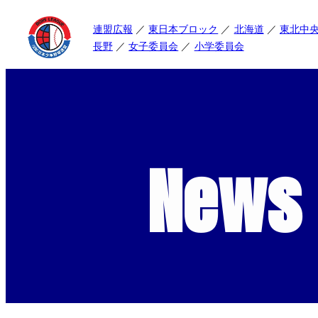
連盟広報
東日本ブロック
北海道
東北中
長野
女子委員会
小学委員会
News