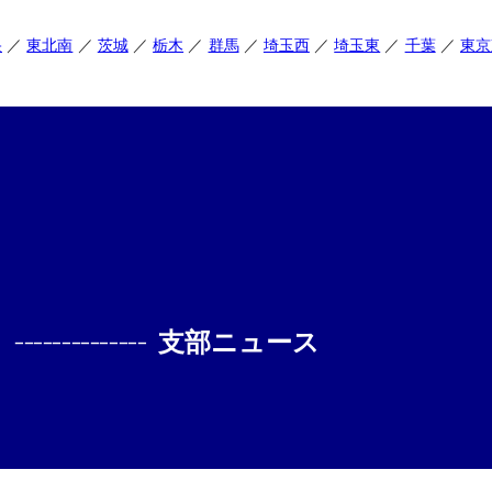
央
東北南
茨城
栃木
群馬
埼玉西
埼玉東
千葉
東京
--------------
支部ニュース