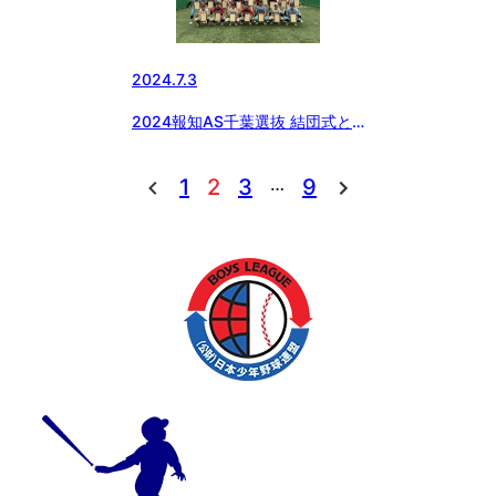
2024.7.3
2024報知AS千葉選抜 結団式と
合同練習会
…
1
2
3
9