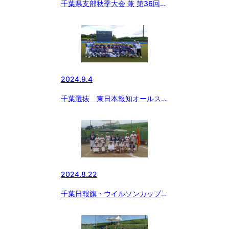
千葉県支部秋季大会 兼 第36回日
本少年野球東日本選抜大会予選
松戸中央ボーイズ優勝
2024.9.4
千葉選抜 東日本報知オールスタ
ー戦 中学部優勝🏆 小学部準
優勝🥈
2024.8.22
千葉日報旗・ウイルソンカップ争
奪 第29回日本少年野球千葉大
会 小学生の部 流山・東京足立