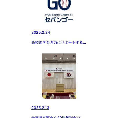
2025.2.24
高校進学を強力にサポートする新
サービス『SEBANGO』(セバン
ゴー）に作新学院高 女子硬式野
球部、京都外大西高 女子硬式野
球部、つくば国際高 硬式野球部
女子部が新たに参加!!
2025.2.13
千葉県支部創立40周年記念パー