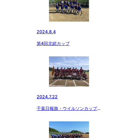
合同ボーイズ優勝🏆
2024.8.4
第4回北総カップ
2024.7.22
千葉日報旗・ウイルソンカップ争
奪 第29回日本少年野球千葉大
会 中学生の部 京葉ボーイズ優
勝🏆