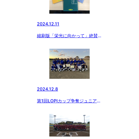
2024.12.11
縮刷版「栄光に向かって」絶賛発
売中
2024.12.8
第1回LOPIカップ争奪ジュニア大
会