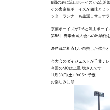
8回の表に流山ボーイズが2点追加
その裏京葉ボーイズが四球とヒッ
ッターランナーも生還しサヨナラ
京葉ボーイズが7-6と流山ボーイ
第55回春季全国大会への出場権
決勝戦に相応しい白熱した試合と
今大会のダイジェストが千葉テレ
今回のMCは上重 聡さんです。
11月30日(土)18:05〜予定
お楽しみに😊