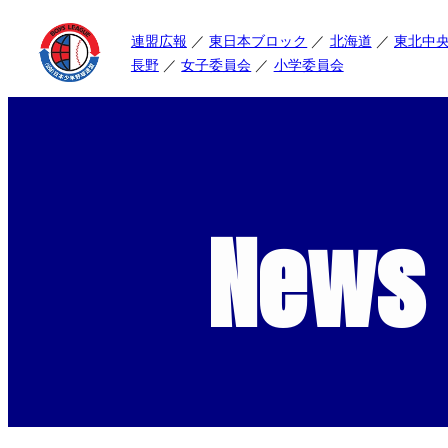
連盟広報
東日本ブロック
北海道
東北中
長野
女子委員会
小学委員会
News