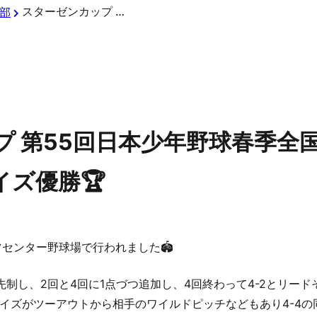
スターゼンカップ 第55回日本少年野球春季全国大会 千葉県支部予選 京葉ボーイズ優勝🏆
部
 第55回日本少年野球春季全国
ズ優勝🏆
ツセンター野球場で行われました🏟️
先制し、2回と4回に1点づつ追加し、4回終わって4-2とリー
イズがツーアウトから相手のワイルドピッチなどもあり4-4の