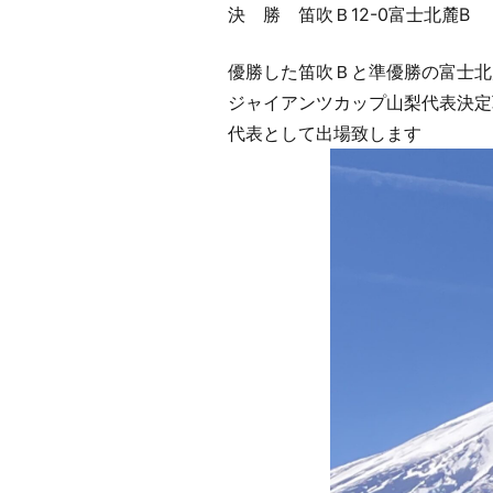
決 勝 笛吹Ｂ12-0富士北麓B
優勝した笛吹Ｂと準優勝の富士北
ジャイアンツカップ山梨代表決定
代表として出場致します