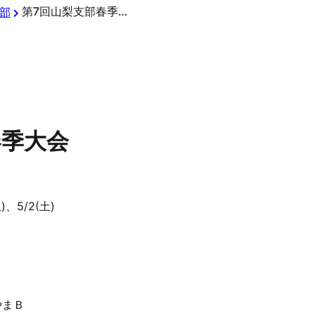
第7回山梨支部春季大会
部
春季大会
、5/2(土)
やまＢ