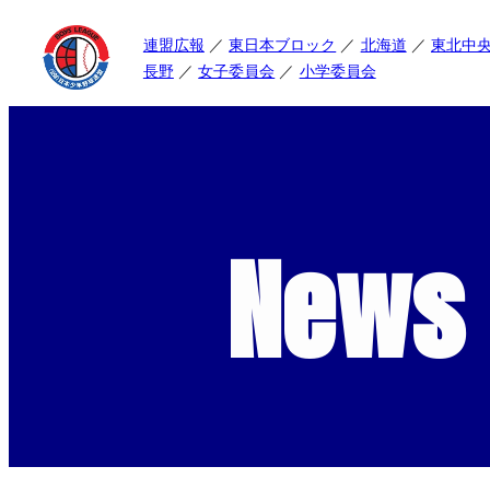
連盟広報
東日本ブロック
北海道
東北中
長野
女子委員会
小学委員会
News