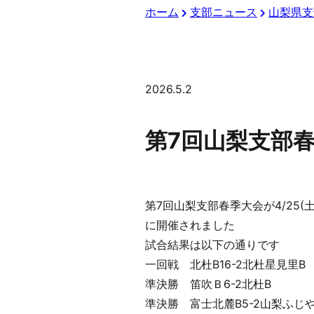
ホーム
支部ニュース
山梨県支
2026.5.2
第7回山梨支部
第7回山梨支部春季大会が4/25(土)
に開催されました
試合結果は以下の通りです
一回戦 北杜B16-2北杜星見里B
準決勝 笛吹Ｂ6-2北杜B
準決勝 富士北麓B5-2山梨ふじ