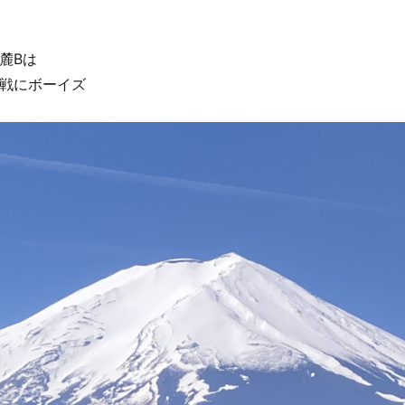
麓Bは
戦にボーイズ