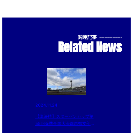
関連記事
--------------
Related News
2024.11.24
【準決勝】スターゼンカップ第
55回春季全国大会群馬県支部予
選