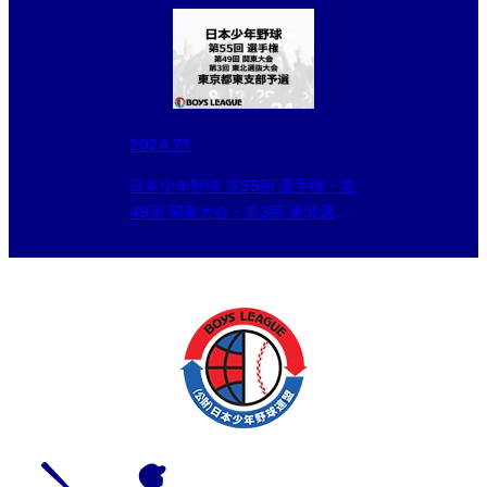
2024.7.1
日本少年野球 第55回 選手権・第
49回 関東大会・第3回 東北選抜
大会 東京都東支部予選 準決勝の
結果