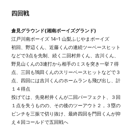
四回戦
倉見グラウンド(湘南ボーイズグランド)
江戸川南ボーイズ 14–1 山梨ふじやまボーイズ
初回、野辺くん、近藤くんの連続ツーベースヒット
などで3点を先制、続く二回村井くん、吉川くん、
野見山くんの3連打から相手のミスを突き一挙７得
点、三回も鴇田くんのスリーベースヒットなどで３
点、四回には吉川くんのホームランも飛び出し、計
１４得点
投げては、先発村井くんが二回パーフェクト、３回
１点を失うものの、その後のツーアウト２，３塁の
ピンチを三振で切り抜け、最終四回を門田くんが抑
え４回コールドで五回戦へ