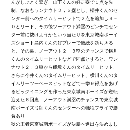
んがしぶとく繋ぎ、山下くんの好走塁で１点を先
制、なおもワンナウト２，３塁とし、櫻井くんのセ
ンター前へのタイムリーヒットで２点を追加し３－
０とリード、その後ツーアウト満塁のピンチでセン
ター前に抜けようかという当たりを東京城南ボーイ
ズショート島内くんの好プレーで後続を断ちきる
と、その裏、ノーアウト２，３塁のチャンスで横川
くんのタイムリーヒットなどで同点とすると、ワン
ナウト２，３塁から船坂くんのタイムリーヒット、
さらに今井くんのタイムリーヒット、横川くんのタ
イムリーツーベースヒットなどで一挙９得点をあげ
るビックイニングを作った東京城南ボーイズが逆転
迎えた６回裏、ノーアウト満塁のチャンスで東京城
南ボーイズ弓削くんのセンターへの犠牲フライで勝
負あり
秋の王者東京城南ボーイズが決勝へ進出を決めまし