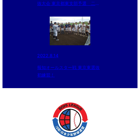
抜大会 東京都東支部予選 二日
目の結果
2022.8.14
報知オールスター戦 東京東選抜
初練習！