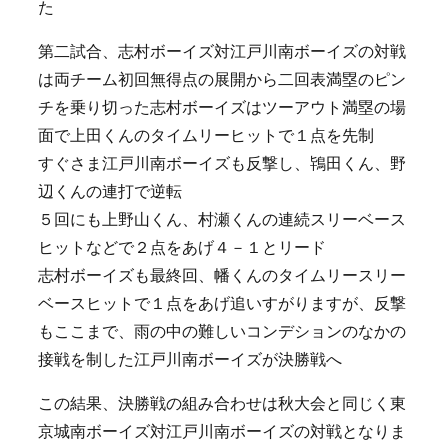
た
第二試合、志村ボーイズ対江戸川南ボーイズの対戦
は両チーム初回無得点の展開から二回表満塁のピン
チを乗り切った志村ボーイズはツーアウト満塁の場
面で上田くんのタイムリーヒットで１点を先制
すぐさま江戸川南ボーイズも反撃し、鴇田くん、野
辺くんの連打で逆転
５回にも上野山くん、村瀬くんの連続スリーベース
ヒットなどで２点をあげ４－１とリード
志村ボーイズも最終回、幡くんのタイムリースリー
ベースヒットで１点をあげ追いすがりますが、反撃
もここまで、雨の中の難しいコンデションのなかの
接戦を制した江戸川南ボーイズが決勝戦へ
この結果、決勝戦の組み合わせは秋大会と同じく東
京城南ボーイズ対江戸川南ボーイズの対戦となりま