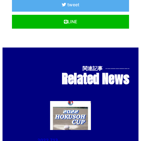
tweet
LINE
関連記事
--------------
Related News
2022.7.13