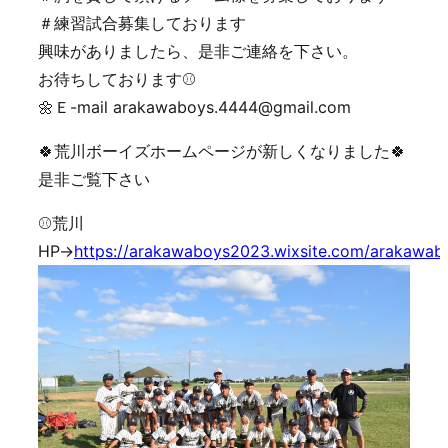
＃練習試合募集しております
興味がありましたら、是非ご連絡を下さい。
お待ちしております⚾️
🌼Ｅ-mail arakawaboys.4444@gmail.com
🍀荒川ボーイズホームページが新しくなりました🍀
是非ご覧下さい
⚾️荒川
HP→
https://arakawaboys2023.wixsite.com/arakawab