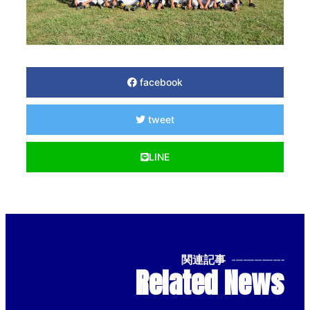
facebook
tweet
LINE
関連記事
--------------
Related News