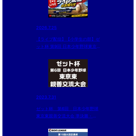
2026.7.25
【ライブ配信】【小学生の部】ゼ
ット杯 第9回 日本少年野球東京
東親善交流大会
2023.7.31
ゼット杯 第6回 日本少年野球
東京東親善交流大会 準決勝・決
勝の結果