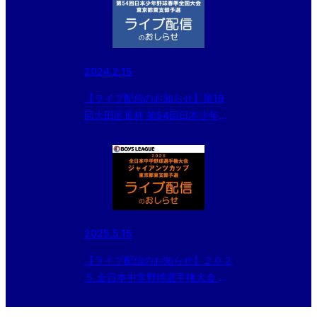
2024.2.15
【ライブ配信のお知らせ】第19
回大田区長杯 第54回日本少年野
球 春季全国大会東京都東支部予
選 二回戦
2025.5.15
【ライブ配信のお知らせ】２０２
５ 全日本中学野球選手権大会 ジ
ャイアンツカップ 東京都東支部
予選