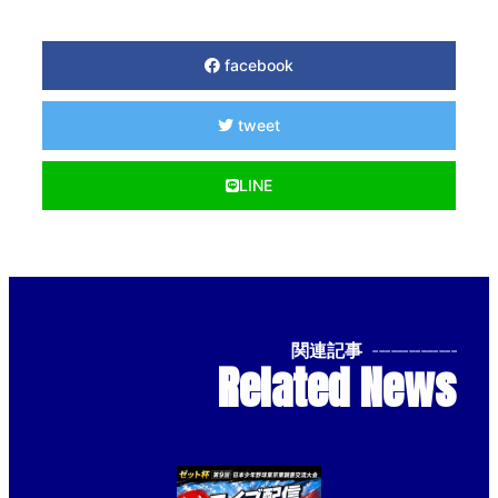
facebook
tweet
LINE
関連記事
--------------
Related News