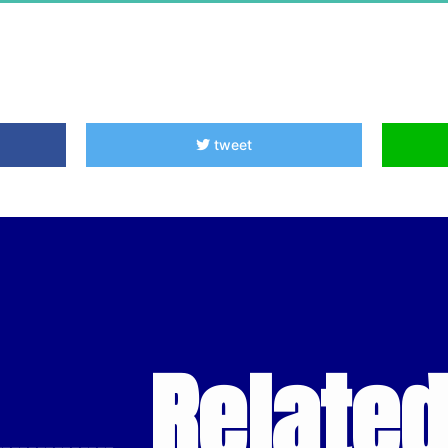
tweet
Relate
--------------