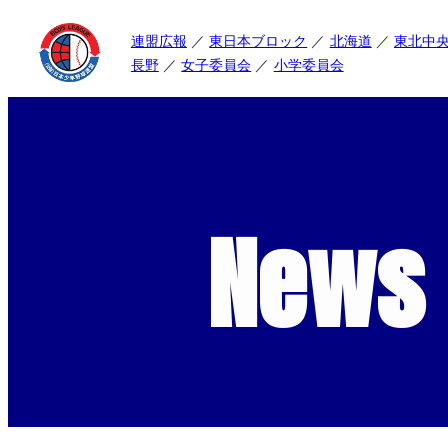
連盟広報
東日本ブロック
北海道
東北中
長野
女子委員会
小学委員会
News