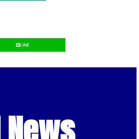
LINE
d News