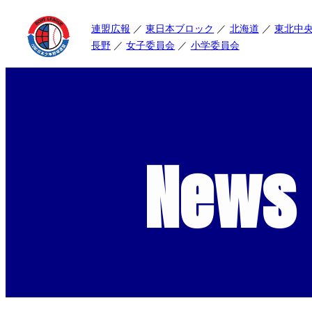
連盟広報
東日本ブロック
北海道
東北中
長野
女子委員会
小学委員会
News