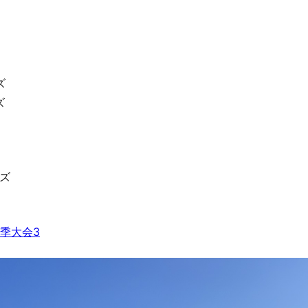
ズ
ズ
イズ
季大会3