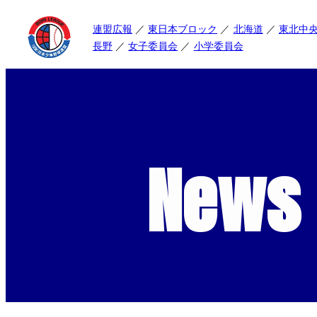
連盟広報
東日本ブロック
北海道
東北中
長野
女子委員会
小学委員会
News