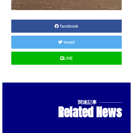
facebook
tweet
LINE
関連記事
--------------
Related News