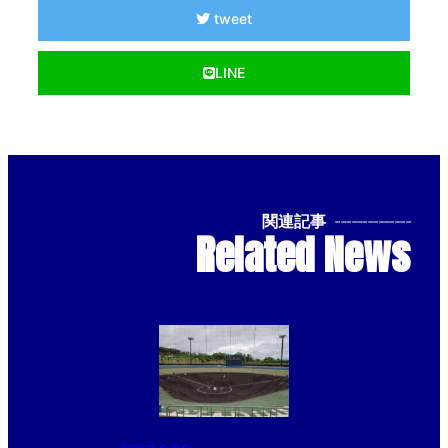
tweet
LINE
関連記事
--------------
Related News