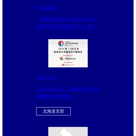
2024.6.30
【長野県支部】第15回日本少年
野球長野県支部夏季大会（第3回
KENKO CUP）（第３回日本少年
野球 東北選抜大会 及び 同 北海
道大会 長野県支部予選） 準決
勝・決勝戦6/30結果
2025.1.24
【1月29日（水）19時】指導者＆
保護者講習会開催！
北海道支部