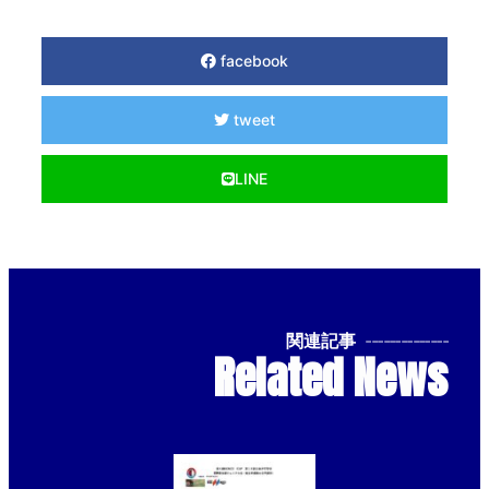
facebook
tweet
LINE
関連記事
--------------
Related News