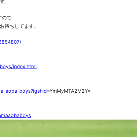
す。
すので
お待ちしてます。
23854807/
boys/index.html
ma_aoba_boys?igshid
=YmMyMTA2M2Y=
hamaaobaboys