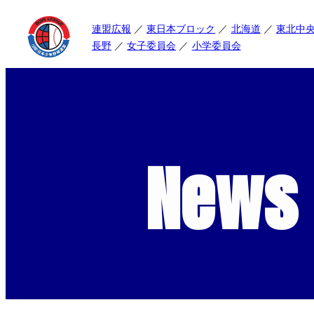
連盟広報
東日本ブロック
北海道
東北中
長野
女子委員会
小学委員会
News