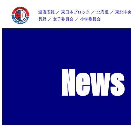
連盟広報
東日本ブロック
北海道
東北中
長野
女子委員会
小学委員会
News