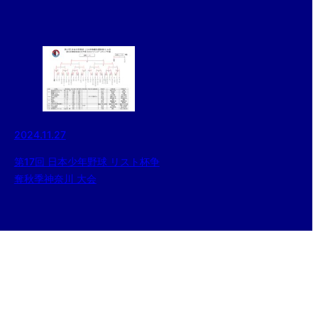
2024.11.27
第17回 日本少年野球 リスト杯争
奪秋季神奈川 大会