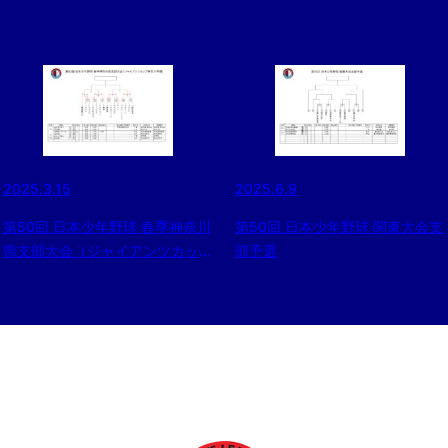
2025.3.15
2025.6.9
第50回 日本少年野球 春季神奈川
第50回 日本少年野球 関東大会支
県支部大会（ジャイアンツカップ
部予選
神奈川予選)について