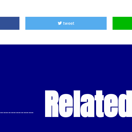
tweet
Relate
--------------