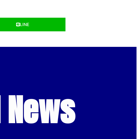
LINE
d News