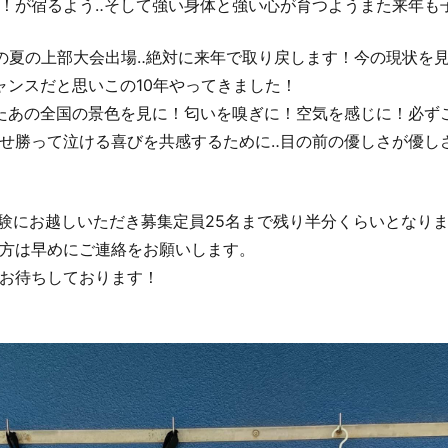
！が宿るよう‥そして強い身体と強い心が育つようまた来年も
の夏の上部大会出場‥絶対に来年で取り戻します！今の現状を
ャンスだと思いこの10年やってきました！
たあの全国の景色を見に！匂いを嗅ぎに！空気を感じに！必ず
せ勝って泣ける喜びを共感するために‥目の前の優しさが優し
体験にお越しいただき募集定員25名まで残り半分くらいとなりま
方は早めにご連絡をお願いします。
お待ちしております！