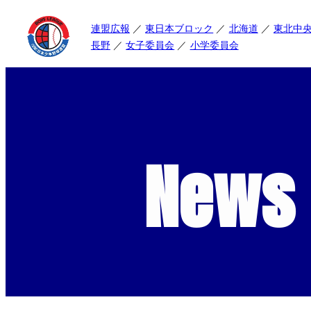
連盟広報
東日本ブロック
北海道
東北中
長野
女子委員会
小学委員会
News