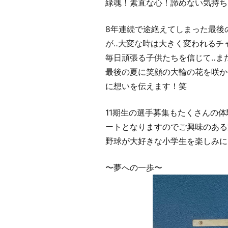
緑魂！素直な心！諦めない気持ち
8年連続で途絶えてしまった最後
が‥大変な時は大きく変われるチ
毎日頑張る子供たちを信じて‥ま
最後の夏に笑顔の大輪の花を咲か
に想いを伝えます！笑
11期生の選手募集もたくさんの
ートとなりますのでご興味のある
野球が大好きな小学生を楽しみに
〜夢への一歩〜