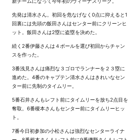
新チームになって今年初のヴィーナスリーグ。
先発は清水さん。初回を危なげなく0点に抑えると1
回裏には先頭の飯田さんはセンター前にクリーンヒ
ット。飯田さんは2塁に盗塁を決めた。
続く2番伊藤さんは４ボールを選び初回からチャン
スを作った。
3番浅見さんは痛烈な３ゴロでランナーを２３塁に
進めた。4番のキャプテン清水さんはきれいなセン
ター前に先制のタイムリー。
5番石井さんもレフト前にタイムリーを放ち2点目を
奪取。6番榎本さんもセンター前にタイムリーヒッ
ト。
7番今日初参加の小松さんは強烈なセンターライナ
ー。8番根本さんもレフト前に9番磯野さんもレフト