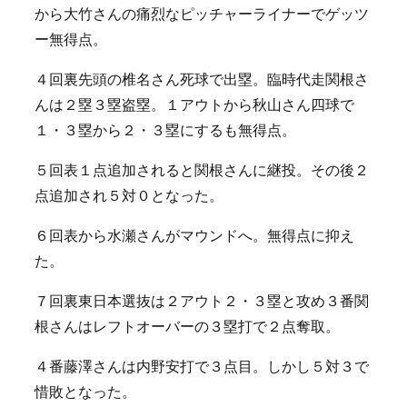
から大竹さんの痛烈なピッチャーライナーでゲッツ
ー無得点。
４回裏先頭の椎名さん死球で出塁。臨時代走関根さ
んは２塁３塁盗塁。１アウトから秋山さん四球で
１・３塁から２・３塁にするも無得点。
５回表１点追加されると関根さんに継投。その後２
点追加され５対０となった。
６回表から水瀬さんがマウンドへ。無得点に抑え
た。
７回裏東日本選抜は２アウト２・３塁と攻め３番関
根さんはレフトオーバーの３塁打で２点奪取。
４番藤澤さんは内野安打で３点目。しかし５対３で
惜敗となった。