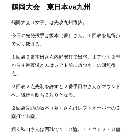
鶴岡大会 東日本vs九州
鶴岡大会（女子）は先攻九州選抜。
今日の先発投手は坂本（夢）さん。１回表を無得点
で切り抜ける。
１回裏２番本田さん内野安打で出塁。１アウト２塁
から４番藤澤さんはレフト前に放つもこの回無得
点。
２回表２点先制を許すと２番手田中さんがマウンド
へ。後続を断ち２対０となる。
２回裏先頭の坂本（夢）さんはレフトオーバーの２
塁打で出塁。
続く秋山さんは四球で１・２塁。１アウト２・３塁