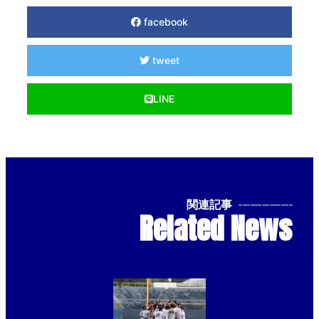
facebook
tweet
LINE
関連記事
--------------
Related News