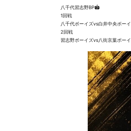
八千代習志野BP🏟️
1回戦
八千代ボーイズvs白井中央ボー
2回戦
習志野ボーイズvs八街京葉ボー