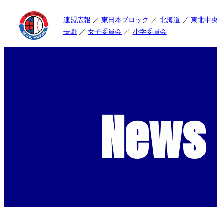
連盟広報
東日本ブロック
北海道
東北中
長野
女子委員会
小学委員会
News