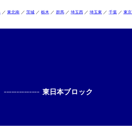
央
東北南
茨城
栃木
群馬
埼玉西
埼玉東
千葉
東京
--------------
東日本ブロック