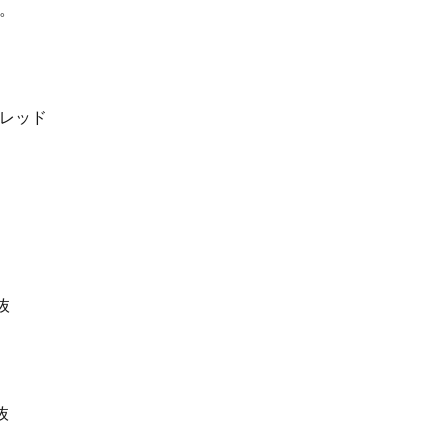
。
レッド
抜
抜