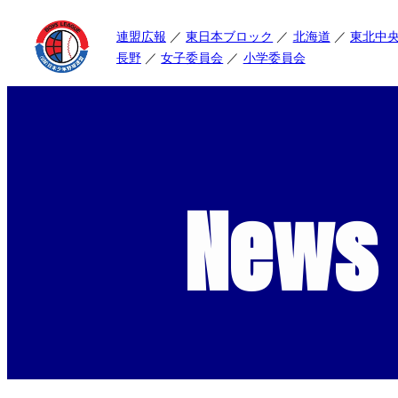
連盟広報
東日本ブロック
北海道
東北中
長野
女子委員会
小学委員会
News