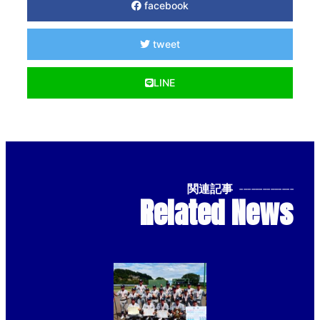
facebook
tweet
LINE
関連記事
--------------
Related News