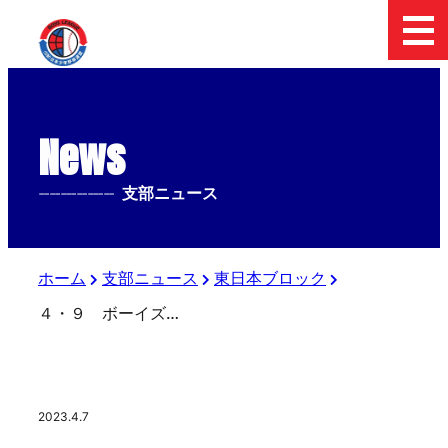
News
--------------
支部ニュース
ホーム
支部ニュース
東日本ブロック
４・９ ボーイズリーグフェス ゲスト紹介 古島弘三氏
2023.4.7